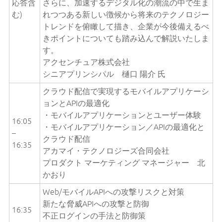
応答含
さらに、加速するデジタル化の潮流の中で生ま
む)
れつつある新しい徴候から将来のテクノロジー
トレンドを俯瞰して描き、企業が今後備えるべ
きポイントについても踏み込んで解説いたしま
す。
アクセンチュア株式会社
シニアプリンシパル 樋口 陽介 氏
クラウド配信で実現するモバイルアプリケーシ
ョンとAPIの最適化
・モバイルアプリケーションとユーザー体験
16:05
・モバイルアプリケーション／APIの最適化と
–
クラウド配信
16:35
アカマイ・テクノロジーズ合同会社
プロダクト マーケティング マネージャー 北
かおり
Web/モバイルAPIへの攻撃リスクと対策
新たな脅威APIへの攻撃と防御
16:35
不正ログインの手法と防御策
–